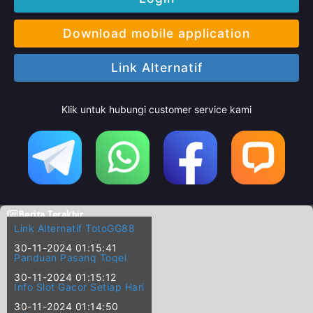
Download mobile application
Link Alternatif
Klik untuk hubungi customer service kami
Berita Terakhir
Link Alternatif TotoGG88
30-11-2024 01:15:41
Panduan Pasang Togel
30-11-2024 01:15:12
Info Slot Gacor Setiap Hari
30-11-2024 01:14:50