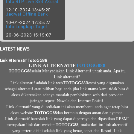
Info RTP Live Slot Akurat
12-10-2024 13:45:20
Jadwal Offline Bank
10-01-2024 17:35:27
Info Lengkap Togel
26-06-2023 15:19:07
LATEST
NEWS
Link Alternatif TotoGG88
LINK ALTERNATIF
TOTOGG888
TOTOGG88
selalu Menyediakan Link Alternatif untuk anda. Apa itu
Link alternatif?
Link alternatif adalah link web
TOTOGG88
Resmi yang digunakan
sebagai alternatif atau pilihan bagi anda jika link utama kami tidak bisa di
akses dikarenakan adanya masalah pemblokiran web dari provider
jaringan seperti Nawala dan Internet Positif.
Link alternatif yang di sediakan ini akan membantu anda agar tetap bisa
akses website
TOTOGG88
dan bermain dengan aman dan nyaman.
Link alternatif haruslah link yang dapat dipercaya dan dipastikan RESMI
merupakan link dari website
TOTOGG88
, maka dari itu link alternatif
yang tertera disini adalah link yang benar, tepat dan Resmi. Link