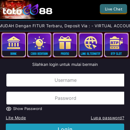
Live Chat
Dengan FITUR Terbaru, Deposit Via : - VIRTUAL ACCOUNT - E
Silahkan login untuk mulai bermain
Show Password
Lite Mode
Lupa password?
Login