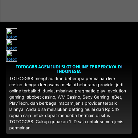
TOTOGG88 AGEN JUDI SLOT ONLINE TERPERCAYA DI
INDONESIA
TOTOGG88 menghadirkan beberapa permainan live
casino dengan kerjasama melalui beberapa provider judi
online terbaik di dunia, misalnya pragmatic play, evolution
gaming, sbobet casino, WM Casino, Sexy Gaming, eBet,
PlayTech, dan berbagai macam jenis provider terbaik
lainnya. Anda bisa melalukan betting mulai dari Rp 5rb
rupiah saja untuk dapat mencoba bermain di situs
TOTOGG88. Cukup gunakan 1 ID saja untuk semua jenis
permainan.