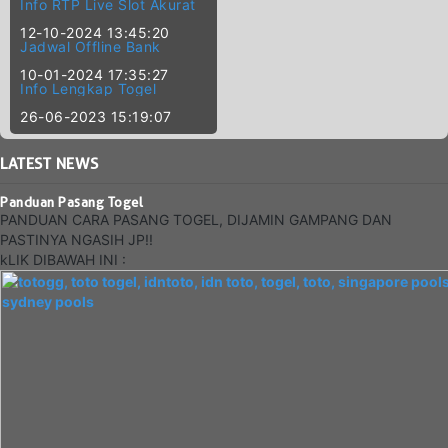
Info RTP Live Slot Akurat
12-10-2024 13:45:20
Jadwal Offline Bank
10-01-2024 17:35:27
Info Lengkap Togel
26-06-2023 15:19:07
LATEST
NEWS
Panduan Pasang Togel
PANDUAN CARA PASANG TOGEL, DIJAMIN GAMPANG DAN
PASTINYA NGASIH JP!!
kLIK DIBAWAH INI :